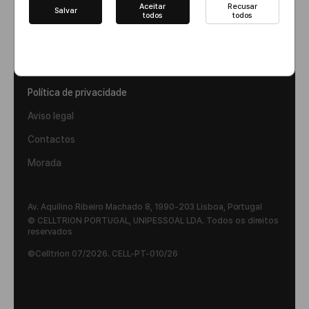
Aceitar
Recusar
Salvar
todos
todos
Política de privacidade
Aviso legal
Contactos
Morada
Av. Aquilino Ribeiro Machado 8, 1990-203 Lisboa, Portugal
© CELLTRION PORTUGAL, UNIPESSOAL LDA. Todos os direitos
reservados
©Celltrion 07/2026. CELL-PT-010/26