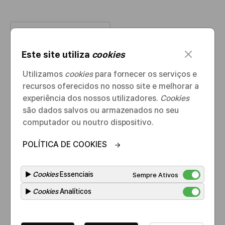
c
Este site utiliza
cookies
l
o
Utilizamos
cookies
para fornecer os serviços e
s
recursos oferecidos no nosso site e melhorar a
e
experiência dos nossos utilizadores.
Cookies
Lista
são dados salvos ou armazenados no seu
computador ou noutro dispositivo.
POLÍTICA DE COOKIES
▶
Cookies
Essenciais
Sempre Ativos
▶
Cookies
Analíticos