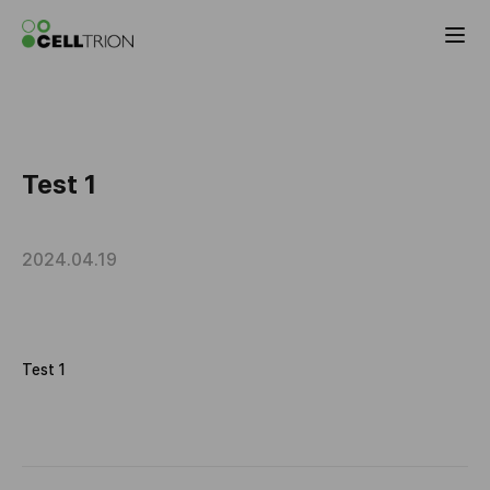
Celltrion the Global Pharmaceutical Co
Test 1
2024.04.19
Test 1