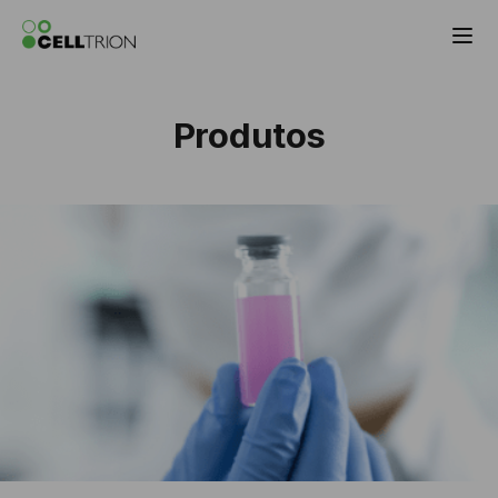
Celltrion Antibody Biosimilar Products
Produtos